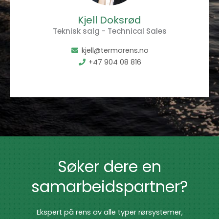
Kjell Doksrød
Teknisk salg - Technical Sales
kjell@termorens.no
+47 904 08 816
Søker dere en
samarbeidspartner?
Ekspert på rens av alle typer rørsystemer,