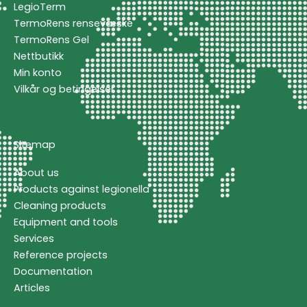
LegioTerm
TermoRens rensevæske
TermoRens Gel
Nettbutikk
Min konto
Vilkår og betingelser
Sitemap
About us
Products against legionella
Cleaning products
Equipment and tools
Services
Reference projects
Documentation
Articles