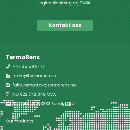
legionellasikring og ENØK.
Kontakt oss
TermoRens
+47 35 59 21 77
ordre@termorens.no
fakturamottak@termorens.no
NO 922 742 049 MVA
Skolmar 25 - 3232 Sandefjord
Our Products