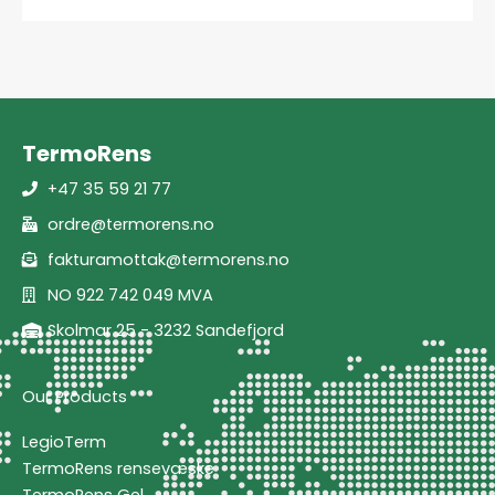
TermoRens
+47 35 59 21 77
ordre@termorens.no
fakturamottak@termorens.no
NO 922 742 049 MVA
Skolmar 25 - 3232 Sandefjord
Our Products
LegioTerm
TermoRens rensevæske
TermoRens Gel