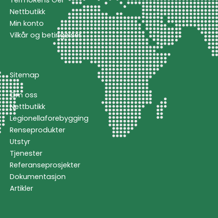
Nettbutikk
Min konto
Vilkår og betingelser
Sitemap
Om oss
Nettbutikk
Legionellaforebygging
Renseprodukter
Utstyr
Tjenester
Referanseprosjekter
Dokumentasjon
Artikler