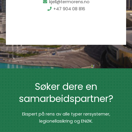
kjell@termorens.no
+47 904 08 816
Søker dere en
samarbeidspartner?
Ekspert på rens av alle typer rørsystemer,
legionellasikring og ENØK.