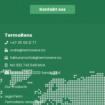
Kontakt oss
TermoRens
+47 35 59 21 77
ordre@termorens.no
fakturamottak@termorens.no
NO 922 742 049 MVA
Skolmar 25 - 3232 Sandefjord
Our Products
LegioTerm
TermoRens rensevæske