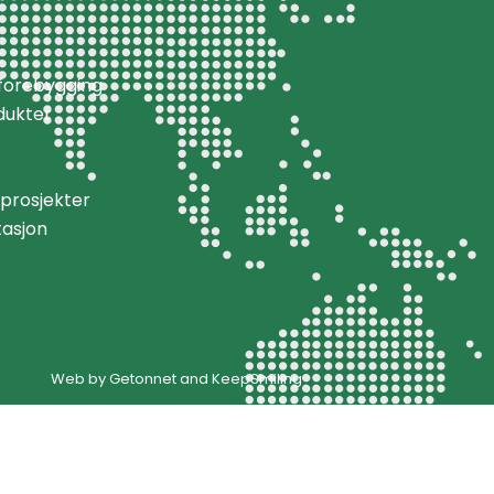
k
aforebygging
dukter
prosjekter
asjon
Web by
Getonnet
and
KeepSmiling