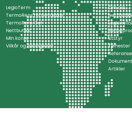
LegioTerm
Om oss
TermoRens rensevæske
Nettbutik
TermoRens Gel
Legionell
Nettbutikk
Rensepro
Min konto
Utstyr
Vilkår og betingelser
Tjenester
Referanse
Dokument
Artikler