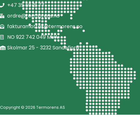
+47 35 59 21 77
ordre@termorens.no
fakturamottak@termorens.no
NO 922 742 049 MVA
Skolmar 25 - 3232 Sandefjord
Copyright © 2026 Termorens AS