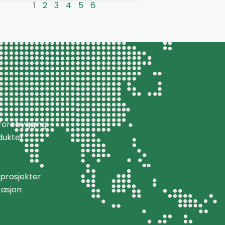
1
2
3
4
5
6
k
aforebygging
dukter
prosjekter
asjon