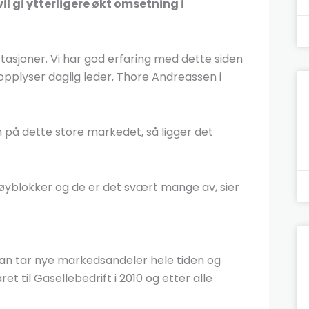
il gi ytterligere økt omsetning i
tstasjoner. Vi har god erfaring med dette siden
opplyser daglig leder, Thore Andreassen i
n på dette store markedet, så ligger det
 høyblokker og de er det svært mange av, sier
an tar nye markedsandeler hele tiden og
t til Gasellebedrift i 2010 og etter alle