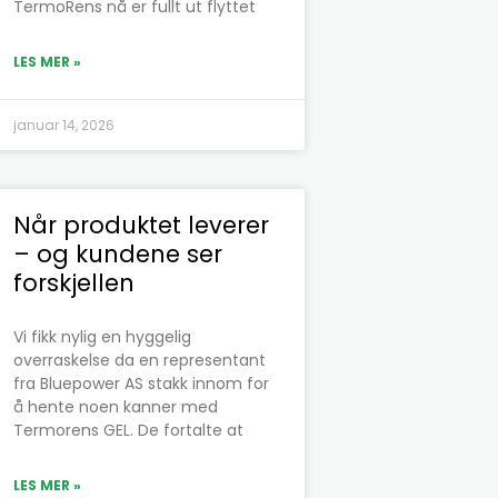
TermoRens nå er fullt ut flyttet
LES MER »
januar 14, 2026
Når produktet leverer
– og kundene ser
forskjellen
Vi fikk nylig en hyggelig
overraskelse da en representant
fra Bluepower AS stakk innom for
å hente noen kanner med
Termorens GEL. De fortalte at
LES MER »