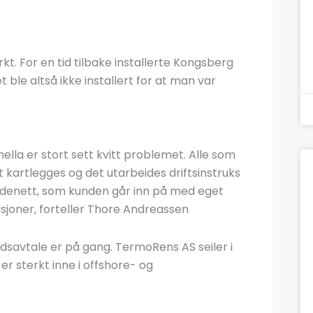
t. For en tid tilbake installerte Kongsberg
 ble altså ikke installert for at man var
nella er stort sett kvitt problemet. Alle som
t kartlegges og det utarbeides driftsinstruks
undenett, som kunden går inn på med eget
joner, forteller Thore Andreassen
idsavtale er på gang. TermoRens AS seiler i
er sterkt inne i offshore- og