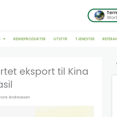
G
RENSEPRODUKTER
UTSTYR
TJENESTER
REFERA
Sø
et eksport til Kina
sil
hore Andreassen