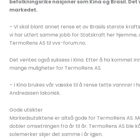
befolkningsrike nasjoner som Kina og Brasil. Det v
markedet.
– Vi skal blant annet rense et av Brasils største kraf
vi har utført samme jobb for Statskraft her hjemme, 
TermoRens AS til vvs-forum.no.
Det ventes også suksess i Kina. Etter å ha kommet in
mange muligheter for TermoRens AS.
– I Kina brukes vår væske til å rense tette vannrør i
Andreassen lakonisk.
Gode utsikter
Markedsutsiktene er altså gode for TermoRens AS. M
dobler omsetningen fra år til år. TermoRens AS ble kåre
solemerker skjer det samme i år igjen.