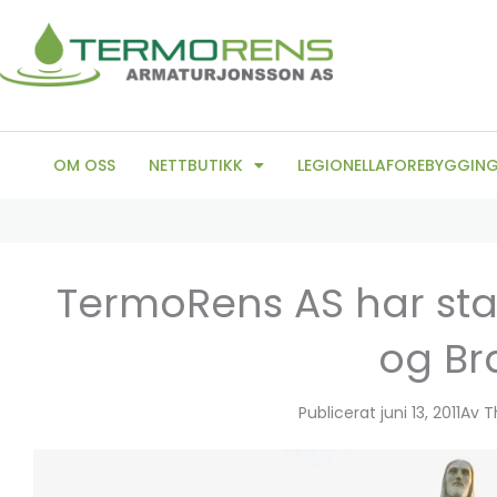
Hopp
rett
til
innholdet
OM OSS
NETTBUTIKK
LEGIONELLAFOREBYGGIN
TermoRens AS har start
og Bra
Publicerat
juni 13, 2011
Av
T