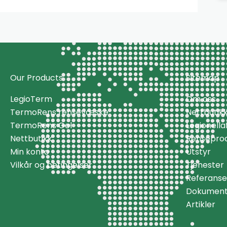
Our Products
Sitemap
LegioTerm
Om oss
TermoRens rensevæske
Nettbutik
TermoRens Gel
Legionell
Nettbutikk
Rensepro
Min konto
Utstyr
Vilkår og betingelser
Tjenester
Referanse
Dokument
Artikler