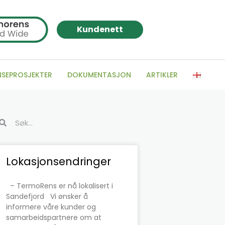
Kundenett
NSEPROSJEKTER
DOKUMENTASJON
ARTIKLER
k
Søk
Side
Side
Side
Side
Side
Side
Lokasjonsendringer
– TermoRens er nå lokalisert i
Sandefjord Vi ønsker å
informere våre kunder og
samarbeidspartnere om at