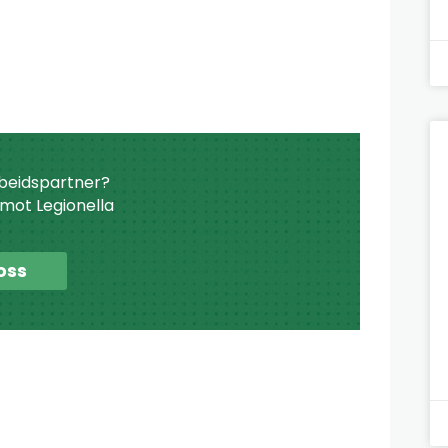
beidspartner?
r mot Legionella
oss