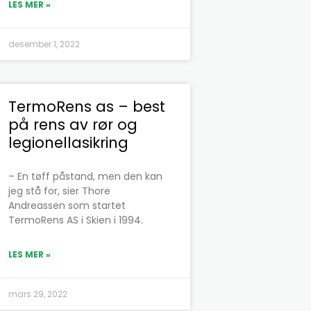
LES MER »
desember 1, 2022
TermoRens as – best
på rens av rør og
legionellasikring
– En tøff påstand, men den kan
jeg stå for, sier Thore
Andreassen som startet
TermoRens AS i Skien i 1994.
LES MER »
mars 29, 2022