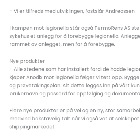
– Vi er tilfreds med utviklingen, fastslår Andreassen.
I kampen mot legionella står også TermoRens AS sterk
sykehus et anlegg for å forebygge legionella. Anlegget
rammet av anlegget, men for å forebygge.
Nye produkter
– Alle stedene som har installert fordi de hadde legio
kjøper Anodix mot legionella følger vi tett opp. Bygge
og prøvetakingsplan. Alt dette legges inn på vårt k
brukernavn og passord for oppfølging og dokumentas
Flere nye produkter er på vei og en ny, stor samarbe
medvind bokstavelig talt når vi også vet at selskapet 
shippingmarkedet.