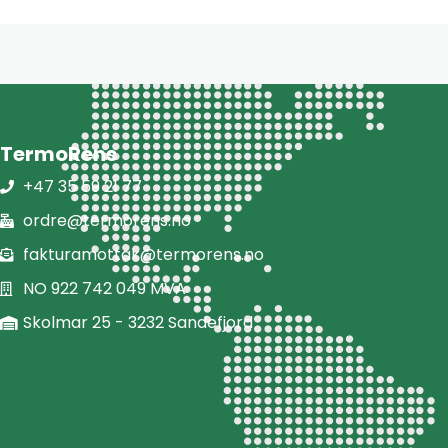
TermoRens
+47 35 59 21 77
ordre@termorens.no
fakturamottak@termorens.no
NO 922 742 049 MVA
Skolmar 25 - 3232 Sandefjord