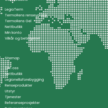
LegioTerm
TermoRens rensevæske
TermoRens Gel
Nettbutikk
Min konto
Vilkår og betingelser
Sitemap
Om oss
Nettbutikk
Legionellaforebygging
Renseprodukter
Utstyr
Tjenester
Referanseprosjekter