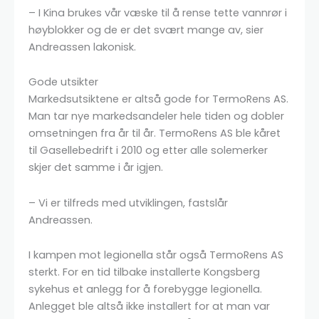
– I Kina brukes vår væske til å rense tette vannrør i
høyblokker og de er det svært mange av, sier
Andreassen lakonisk.
Gode utsikter
Markedsutsiktene er altså gode for TermoRens AS.
Man tar nye markedsandeler hele tiden og dobler
omsetningen fra år til år. TermoRens AS ble kåret
til Gasellebedrift i 2010 og etter alle solemerker
skjer det samme i år igjen.
– Vi er tilfreds med utviklingen, fastslår
Andreassen.
I kampen mot legionella står også TermoRens AS
sterkt. For en tid tilbake installerte Kongsberg
sykehus et anlegg for å forebygge legionella.
Anlegget ble altså ikke installert for at man var