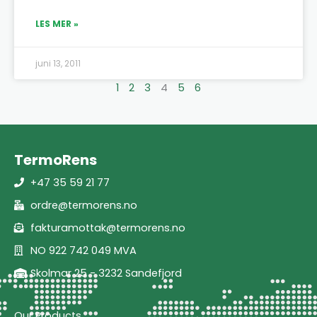
LES MER »
juni 13, 2011
1
2
3
4
5
6
TermoRens
+47 35 59 21 77
ordre@termorens.no
fakturamottak@termorens.no
NO 922 742 049 MVA
Skolmar 25 - 3232 Sandefjord
Our Products