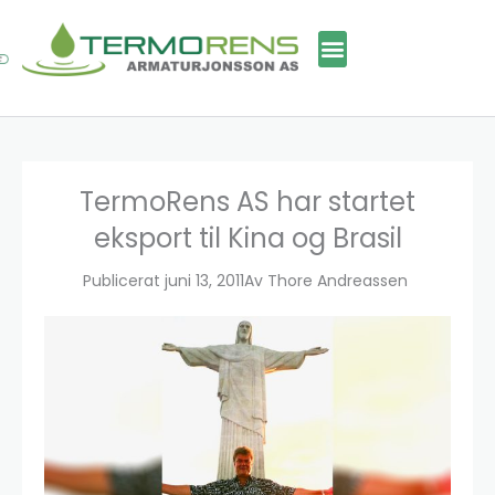
Hopp
rett
til
innholdet
TermoRens AS har startet
eksport til Kina og Brasil
Publicerat
juni 13, 2011
Av
Thore Andreassen