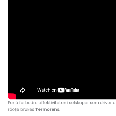
For å forbedre effektiviteten i selskaper som driver 
råolje brukes
Termorens
.