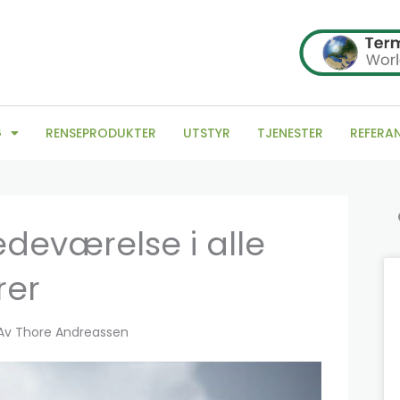
G
RENSEPRODUKTER
UTSTYR
TJENESTER
REFERA
Sø
edeværelse i alle
rer
Av
Thore Andreassen