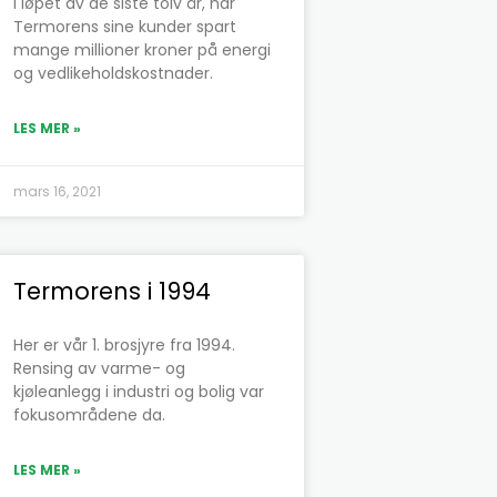
I løpet av de siste tolv år, har
Termorens sine kunder spart
mange millioner kroner på energi
og vedlikeholdskostnader.
LES MER »
mars 16, 2021
Termorens i 1994
Her er vår 1. brosjyre fra 1994.
Rensing av varme- og
kjøleanlegg i industri og bolig var
fokusområdene da.
LES MER »