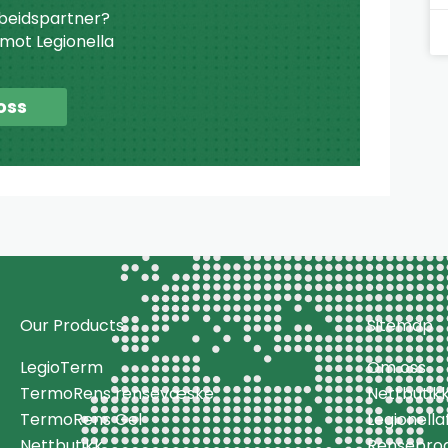
beidspartner?
r mot Legionella
oss
Our Products
Sitemap
LegioTerm
Om oss
TermoRens rensevæske
Nettbutik
TermoRens Gel
Legionell
Nettbutikk
Rensepro