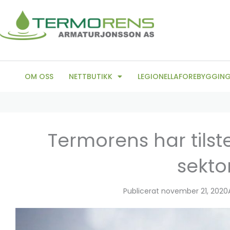
Hopp
rett
til
innholdet
OM OSS
NETTBUTIKK
LEGIONELLAFOREBYGGIN
Termorens har tilst
sekto
Publicerat
november 21, 2020