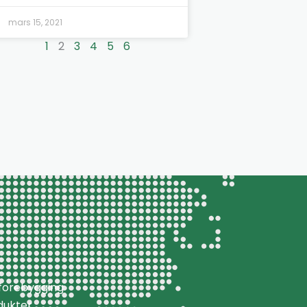
mars 15, 2021
1
2
3
4
5
6
k
aforebygging
dukter