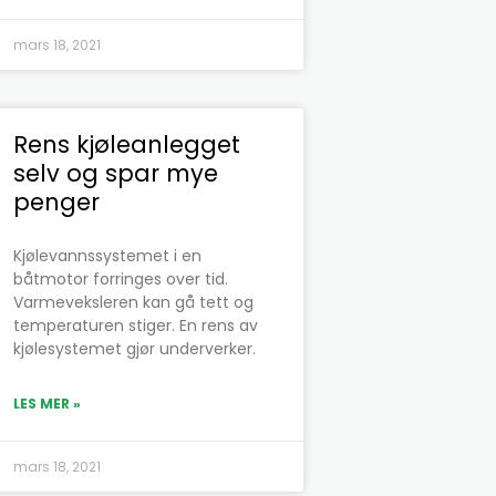
mars 18, 2021
Rens kjøleanlegget
selv og spar mye
penger
Kjølevannssystemet i en
båtmotor forringes over tid.
Varmeveksleren kan gå tett og
temperaturen stiger. En rens av
kjølesystemet gjør underverker.
LES MER »
mars 18, 2021