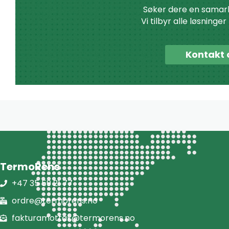
Søker dere en samar
Vi tilbyr alle løsninge
Kontakt 
TermoRens
+47 35 59 21 77
ordre@termorens.no
fakturamottak@termorens.no