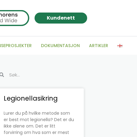
Kundenett
NSEPROSJEKTER
DOKUMENTASJON
ARTIKLER
k
Søk
Side
Side
Side
Side
Side
Side
Legionellasikring
Lurer du på hvilke metode som
er best mot legionella? Det er du
ikke alene om. Det er litt
forvirring om hva som er mest