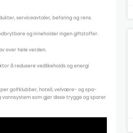
ukter, serviceavtaler, befaring og rens.
dbrytbare og inneholder ingen giftstoffer.
av over hele verden.
ktor å redusere vedlikeholds og energi
lper golfklubber, hotell, velvære- og spa-
 og vannsystem som gjør disse trygge og sparer