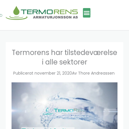
Hopp
rett
til
innholdet
Termorens har tilstedeværelse
i alle sektorer
Publicerat
november 21, 2020
Av
Thore Andreassen