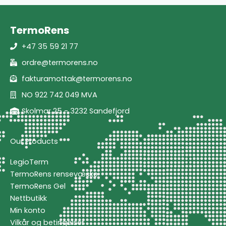
TermoRens
+47 35 59 21 77
ordre@termorens.no
fakturamottak@termorens.no
NO 922 742 049 MVA
Skolmar 25 - 3232 Sandefjord
Our Products
LegioTerm
TermoRens rensevæske
TermoRens Gel
Nettbutikk
Min konto
Vilkår og betingelser