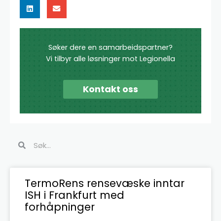
Søker dere en samarbeidspartner?
Vi tilbyr alle løsninger mot Legionella
Kontakt oss
Søk
Søk
Side
Side
Side
Side
Side
Side
TermoRens rensevæske inntar
ISH i Frankfurt med
forhåpninger