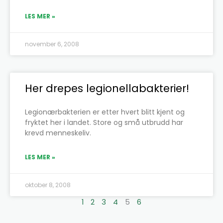
LES MER »
november 6, 2008
Her drepes legionellabakterier!
Legionærbakterien er etter hvert blitt kjent og
fryktet her i landet. Store og små utbrudd har
krevd menneskeliv.
LES MER »
oktober 8, 2008
1
2
3
4
5
6