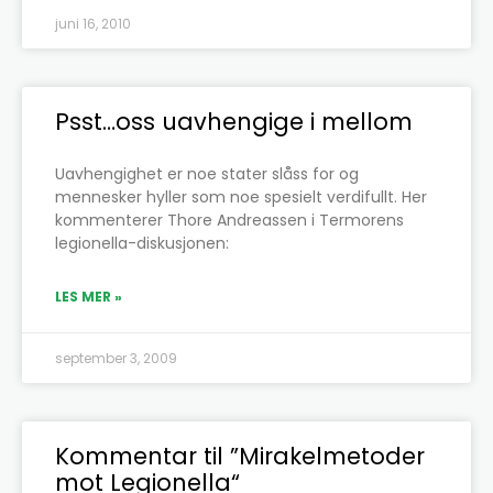
juni 16, 2010
Psst…oss uavhengige i mellom
Uavhengighet er noe stater slåss for og
mennesker hyller som noe spesielt verdifullt. Her
kommenterer Thore Andreassen i Termorens
legionella-diskusjonen:
LES MER »
september 3, 2009
Kommentar til ”Mirakelmetoder
mot Legionella“