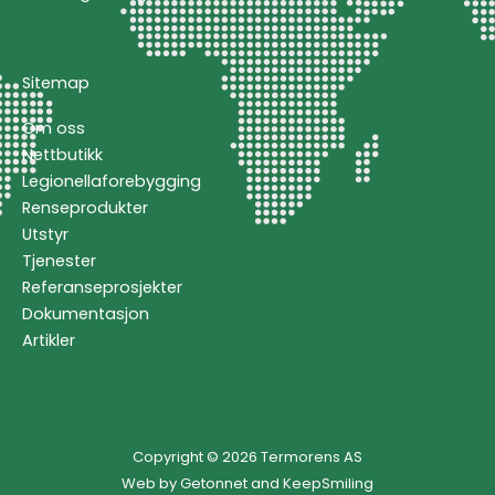
Sitemap
Om oss
Nettbutikk
Legionellaforebygging
Renseprodukter
Utstyr
Tjenester
Referanseprosjekter
Dokumentasjon
Artikler
Copyright © 2026 Termorens AS
Web by
Getonnet
and
KeepSmiling