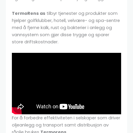
TermoRens as
tilbyr tjenester og produkter som
hjelper golfklubber, hotell, velvære- og spa-sentre
med å fjerne kalk, rust og bakterier i anlegg og
vannsystem som gjør disse trygge og sparer
store driftskostnader.
For å forbedre effektiviteten i selskaper som driver
oljeanlegg og transport samt distribusjon av
råolje brukes
Termorens
.